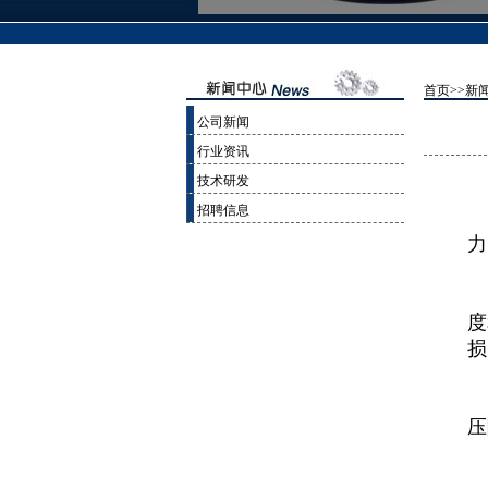
首页>>
新
公司新闻
行业资讯
技术研发
招聘信息
对
力
由
度
损
除
压
托